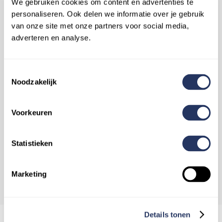
We gebruiken cookies om content en advertenties te
afgeronde taken in
personaliseren. Ook delen we informatie over je gebruik
de historie. Bij de
van onze site met onze partners voor social media,
adverteren en analyse.
afgeronde taken
zie je de factuur
met de datum, tijd,
Toestemmingsselectie
de duur van de klus
Noodzakelijk
en de totale kosten
inclusief btw.
Voorkeuren
Makkelijk voor je
administratie.
Statistieken
Marketing
Details tonen