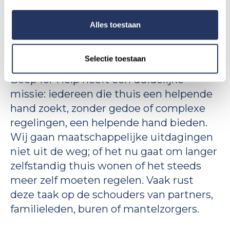
Alles toestaan
WAAROM BEEP FOR HELP
Waarom Beep for Help?
Selectie toestaan
Beep for Help heeft één duidelijke
missie: iedereen die thuis een helpende
hand zoekt, zonder gedoe of complexe
regelingen, een helpende hand bieden.
Wij gaan maatschappelijke uitdagingen
niet uit de weg; of het nu gaat om langer
zelfstandig thuis wonen of het steeds
meer zelf moeten regelen. Vaak rust
deze taak op de schouders van partners,
familieleden, buren of mantelzorgers.