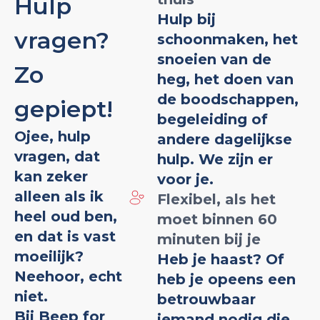
Hulp
Hulp bij
vragen?
schoonmaken, het
snoeien van de
Zo
heg, het doen van
de boodschappen,
gepiept!
begeleiding of
Ojee, hulp
andere dagelijkse
vragen, dat
hulp. We zijn er
kan zeker
voor je.
alleen als ik
Flexibel, als het
heel oud ben,
moet binnen 60
en dat is vast
minuten bij je
moeilijk?
Heb je haast? Of
Neehoor, echt
heb je opeens een
niet.
betrouwbaar
Bij Beep for
iemand nodig die