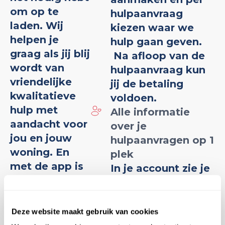
om op te
hulpaanvraag
laden. Wij
kiezen waar we
helpen je
hulp gaan geven.
graag als jij blij
Na afloop van de
wordt van
hulpaanvraag kun
vriendelijke
jij de betaling
kwalitatieve
voldoen.
hulp met
Alle informatie
aandacht voor
over je
jou en jouw
hulpaanvragen op 1
woning. En
plek
met de app is
In je account zie je
het helemaal
alles wat je nodig
makkelijk
hebt: Toekomstige
geregeld.
hulpaanvragen in
Deze website maakt gebruik van cookies
de agenda, en