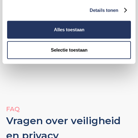
Ja, dat kan in de app! Bij het profiel van een
Superhelper kun je gemakkelijk een
Details tonen
Superhelper als favoriet aanmerken. Zo kun je
je favoriete helper(s) snel terugvinden als je
Alles toestaan
opnieuw hulp aanvraagt.
Selectie toestaan
FAQ
Vragen over veiligheid
en privacy