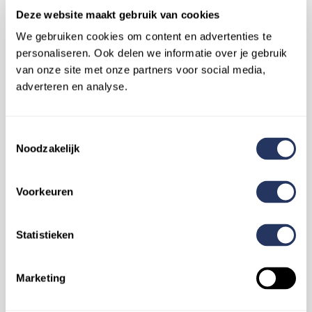
(Verklaring Omtrent Gedrag) te overleggen.
Deze website maakt gebruik van cookies
Als die akkoord is, kan de Superhelper
beginnen met zijn of haar training. Na een
We gebruiken cookies om content en advertenties te
succesvolle afronding kan de Superhelper aan
personaliseren. Ook delen we informatie over je gebruik
de slag.
van onze site met onze partners voor social media,
adverteren en analyse.
Wat kan ik met een beoordeling?
Toestemmingsselectie
Je kunt jouw Superhelpers in de app
Noodzakelijk
beoordelen middels een sterrensysteem. Het
systeem zal bij je volgende hulpaanvraag
Voorkeuren
proberen rekening te houden met de
Superhelper(s) die je het meest waardeert.
Statistieken
Kan ik Superhelpers ook als favoriet
Marketing
opslaan?