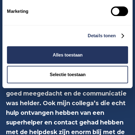
Help is een makkelijke, maar effectieve
Marketing
manier om dat te doen.”
— Dennis Mensink, directeur van Mediatic
Details tonen
“Het samenwerken met Beep for Help
heb ik als heel prettig én positief
Alles toestaan
ervaren. Het concept sluit goed aan bij
hoe wij naar duurzame inzetbaarheid en
Selectie toestaan
goed werkgeverschap kijken. Er werd
goed meegedacht en de communicatie
was helder. Ook mijn collega’s die echt
hulp ontvangen hebben van een
superhelper en contact gehad hebben
met de helpdesk zijn enorm blij met de