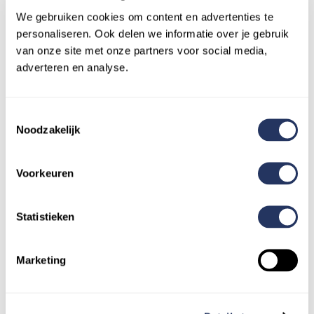
overneemt.
We gebruiken cookies om content en advertenties te
10.6 De behandeling van klachten vindt plaats
personaliseren. Ook delen we informatie over je gebruik
conform het geldende klachtenprotocol van
van onze site met onze partners voor social media,
Beep for Help.
adverteren en analyse.
10.7 Beep for Help kan in het kader van veiligheid,
kwaliteit en platformgebruik passende
maatregelen nemen, waaronder:
Toestemmingsselectie
Noodzakelijk
waarschuwingen;
tijdelijke blokkering; of
Voorkeuren
definitieve verwijdering van accounts (en/of
platform).
Statistieken
11. Wijzigingen van de voorwaarden
Marketing
11.1 Beep for Help mag deze voorwaarden
wijzigen.