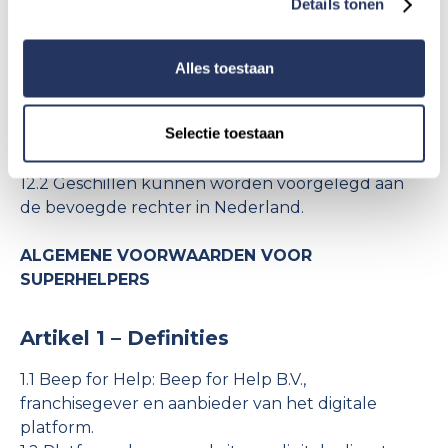
Details tonen
11.2 De meest recente versie is altijd beschikbaar via
het platform.
Alles toestaan
12. Toepasselijk recht
Selectie toestaan
12.1 Op deze voorwaarden is Nederlands recht van
toepassing.
12.2 Geschillen kunnen worden voorgelegd aan
de bevoegde rechter in Nederland.
ALGEMENE VOORWAARDEN VOOR
SUPERHELPERS
Artikel 1 – Definities
1.1 Beep for Help: Beep for Help B.V.,
franchisegever en aanbieder van het digitale
platform.