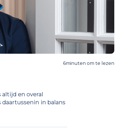
6
minuten om te lezen
ltijd en overal
s daartussenin in balans