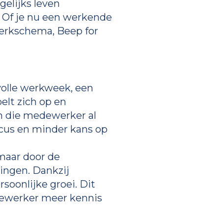
elijks leven
 Of je nu een werkende
werkschema, Beep for
volle werkweek, een
elt zich op en
n die medewerker al
ocus en minder kans op
 maar door de
dingen. Dankzij
soonlijke groei. Dit
dewerker meer kennis