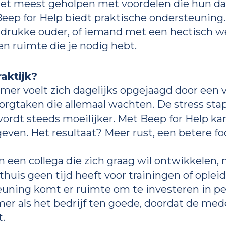
et meest geholpen met voordelen die hun dag
eep for Help biedt praktische ondersteuning.
 drukke ouder, of iemand met een hectisch 
en ruimte die je nodig hebt.
aktijk?
emer voelt zich dagelijks opgejaagd door een 
gtaken die allemaal wachten. De stress stap
ordt steeds moeilijker. Met Beep for Help ka
even. Het resultaat? Meer rust, een betere f
n een collega die zich graag wil ontwikkelen,
huis geen tijd heeft voor trainingen of oplei
uning komt er ruimte om te investeren in per
r als het bedrijf ten goede, doordat de me
.