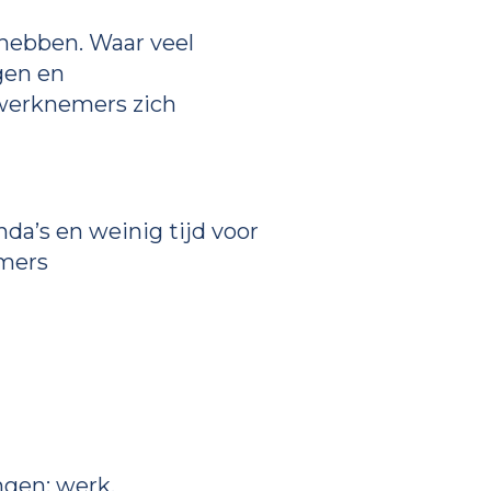
 hebben. Waar veel
gen en
 werknemers zich
da’s en weinig tijd voor
emers
ngen: werk,