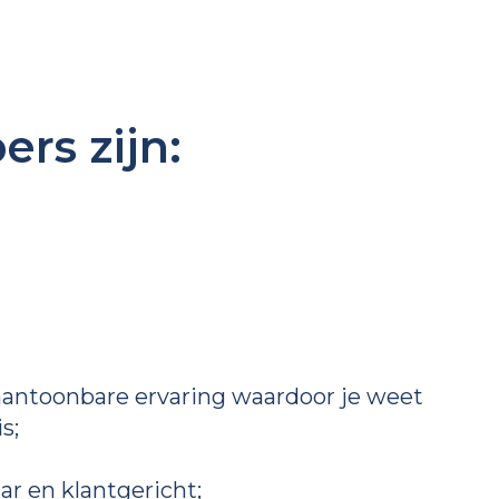
ers zijn:
aantoonbare ervaring waardoor je weet
s;
r en klantgericht;