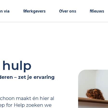
n via
Werkgevers
Over ons
Nieuws
 hulp
eren – zet je ervaring
 schoon maakt én hier al
ep for Help zoeken we