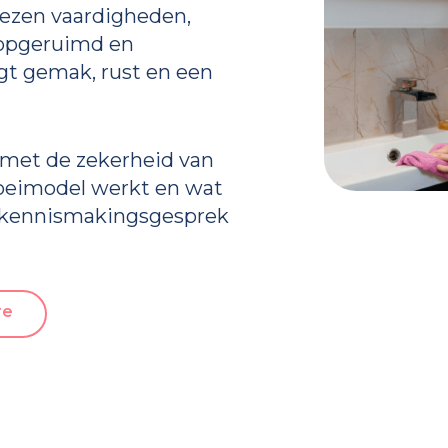
wezen vaardigheden,
, opgeruimd en
gt gemak, rust en een
 met de zekerheid van
roeimodel werkt en wat
en kennismakingsgesprek
re