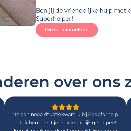
Ben jij de vriendelijke hulp met e
Superhelper!
Direct aanmelden
deren over ons
"In een nood situatiekwam ik bij Beepforhelp
uit, ik ben heel fijn en vriendelijk geholpen!
Een afspraak was direct gemaakt, Een leuke