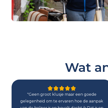
Wat an
"Geen groot klusje maar een goede
gelegenheid om te ervaren hoe de aanpak
van de helper is en bevalt dacht ik.Dat is op