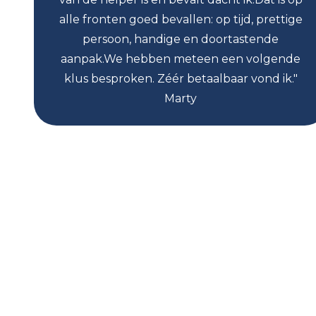
alle fronten goed bevallen: op tijd, prettige
persoon, handige en doortastende
aanpak.We hebben meteen een volgende
klus besproken. Zéér betaalbaar vond ik."
Marty