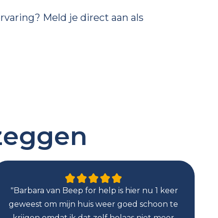
rvaring? Meld je direct aan als
 zeggen
"Barbara van Beep for help is hier nu 1 keer
"W
geweest om mijn huis weer goed schoon te
ge
krijgen omdat ik dat zelf helaas niet meer
zo