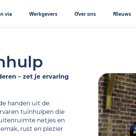
n via
Werkgevers
Over ons
Nieuws
nhulp
eren – zet je ervaring
 de handen uit de
rvaren tuinhulpen die
uitenruimte netjes en
emak, rust en plezier