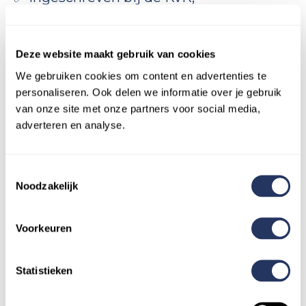
✅Flexibel inzetbaar in de regio;
Deze website maakt gebruik van cookies
✅Hulpvaardig en vriendelijk;
We gebruiken cookies om content en advertenties te
personaliseren. Ook delen we informatie over je gebruik
van onze site met onze partners voor social media,
✅Ervaren en vakkundig: je hebt
adverteren en analyse.
aantoonbare ervaring waardoor je weet
wat efficiënt en grondig werken is;
Toestemmingsselectie
Noodzakelijk
✅Praktisch ingesteld, betrouwbaar en
klantgericht;
Voorkeuren
✅Aanpakkers en harde werkers die op
basis van hun ervaring de beste hulp
Statistieken
bieden.