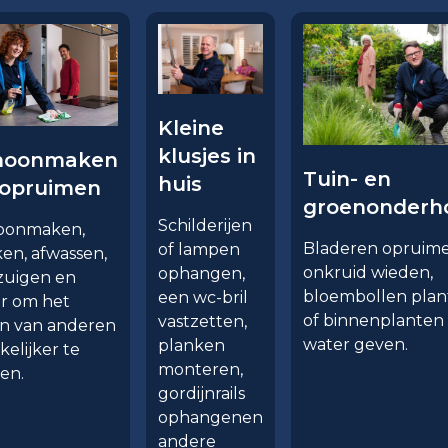
Kleine
klusjes in
hoonmaken
Tuin- en
huis
 opruimen
groenonderh
Schilderijen
oonmaken,
Bladeren opruime
of lampen
jken, afwassen,
onkruid wieden,
ophangen,
zuigen en
bloembollen plan
een wc-bril
r om het
of binnenplanten
vastzetten,
en van anderen
water geven.
planken
elijker te
monteren,
en.
gordijnrails
ophangenen
andere