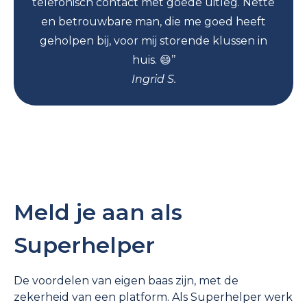
telefonisch contact met goede uitleg. Nette
en betrouwbare man, die me goed heeft
geholpen bij, voor mij storende klussen in
huis. 😄’’
Ingrid S.
Meld je aan als
Superhelper
De voordelen van eigen baas zijn, met de
zekerheid van een platform. Als Superhelper werk