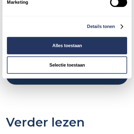
Marketing
Zet jouw to-do-lijst
op: gedaan
Details tonen
Je hoeft het niet allemaal zelf te doen.
Bespaar tijd, verminder stress en houd
Alles toestaan
energie over voor wat écht belangrijk is.
Vind
de juiste hulp voor elke klus.
Selectie toestaan
Verder lezen