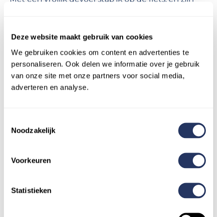
goede raad klinkt na in mijn hoofd. Ben je
geïnspireerd door het verhaal van Bram en wil je
Beep for Help uitproberen? Je boekt direct
Deze website maakt gebruik van cookies
betrouwbare niet-medische hulp thuis via de app
We gebruiken cookies om content en advertenties te
of website. Boek jouw afspraak
hier.
personaliseren. Ook delen we informatie over je gebruik
van onze site met onze partners voor social media,
adverteren en analyse.
Toestemmingsselectie
Noodzakelijk
Meer informatie
Voorkeuren
Statistieken