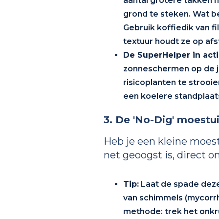
aantal grotere takken m
grond te steken. Wat be
Gebruik koffiedik van f
textuur houdt ze op afs
De SuperHelper in acti
zonneschermen op de ju
risicoplanten te strooie
een koelere standplaat
3. De 'No-Dig' moestui
Heb je een kleine moest
net geoogst is, direct o
Tip:
Laat de spade deze 
van schimmels (mycorrh
methode: trek het onkr