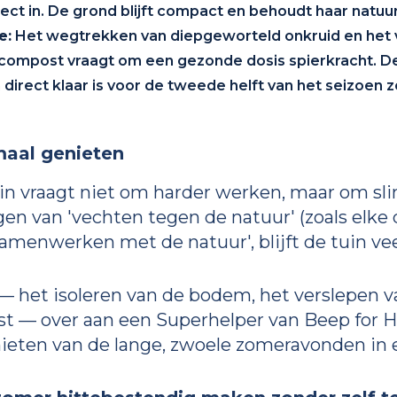
rect in. De grond blijft compact en behoudt haar natuur
e:
Het wegtrekken van diepgeworteld onkruid en het vo
compost vraagt om een gezonde dosis spierkracht. De
 direct klaar is voor de tweede helft van het seizoen 
maal genieten
n vraagt niet om harder werken, maar om s
gen van 'vechten tegen de natuur' (zoals elke
samenwerken met de natuur', blijft de tuin ve
 — het isoleren van de bodem, het verslepen 
— over aan een Superhelper van Beep for Help
ieten van de lange, zwoele zomeravonden in ee