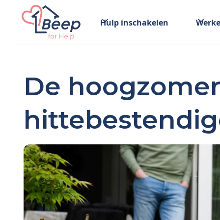
Hulp inschakelen
Werke
De hoogzomertu
hittebestendig