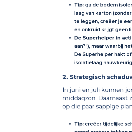
Tip:
ga de bodem isoler
laag van karton (zonde
te leggen, creëer je een
en onkruid krijgt geen l
De Superhelper in acti
aan?"), maar waarbij he
De Superhelper hakt of 
isolatielaag nauwkeuri
2. Strategisch schad
In juni en juli kunnen j
middagzon. Daarnaast z
op die paar sappige plan
Tip:
creëer tijdelijke 