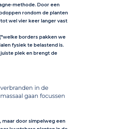
asagne-methode. Door een
acaodoppen rondom de planten
 tot wel vier keer langer vast
dt ("welke borders pakken we
len fysiek te belastend is.
 juiste plek en brengt de
k verbranden in de
 massaal gaan focussen
n, maar door simpelweg een