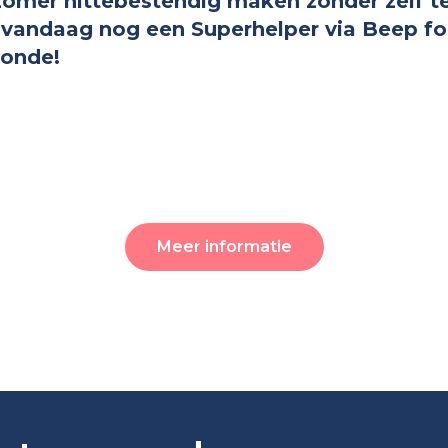
e zomer hittebestendig maken zonder zelf 
vandaag nog een Superhelper via Beep fo
ronde!
Meer informatie