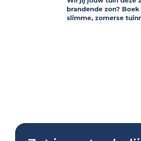
Wil jij jouw tuin dez
brandende zon? Boek 
slimme, zomerse tuin