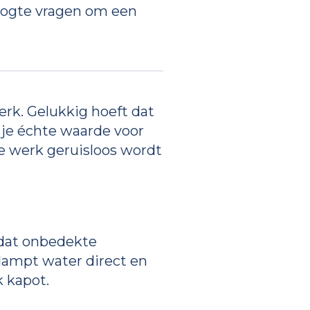
roogte vragen om een
werk. Gelukkig hoeft dat
 je échte waarde voor
he werk geruisloos wordt
 dat onbedekte
dampt water direct en
k kapot.