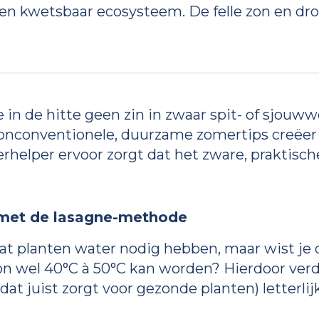
een kwetsbaar ecosysteem. De felle zon en d
e in de hitte geen zin in zwaar spit- of sjouw
 onconventionele, duurzame zomertips creëer
perhelper ervoor zorgt dat het zware, praktisc
 met de lasagne-methode
dat planten water nodig hebben, maar wist je
on wel 40°C à 50°C kan worden? Hierdoor ver
t juist zorgt voor gezonde planten) letterlij