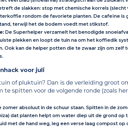
et veel blad (snoeiafval) strategisch aan de zuidkant
treft de slakken: stop met chemische korrels (slecht 
ilterkoffie rondom de favoriete planten. De cafeïne is 
tand, terwijl het de bodem voedt met stikstof.
e:
De Superhelper verzamelt het benodigde snoeiafval,
iste plekken en loopt de tuin na om het koffiedik sy
n. Ook kan de helper potten die te zwaar zijn om zelf te
s.
nhack voor juli
uin of pluktuin? Dan is de verleiding groot 
m te spitten voor de volgende ronde (zoals herf
zomer absoluut in de schuur staan. Spitten in de zom
iza) dat planten helpt om water diep uit de grond op
uid met de hand weg, leg een verse laag compost op d