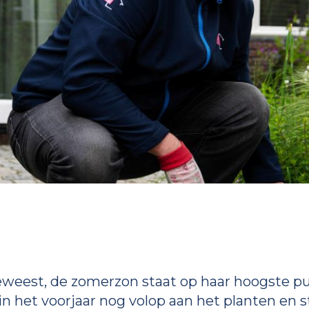
geweest, de zomerzon staat op haar hoogste 
in het voorjaar nog volop aan het planten en 