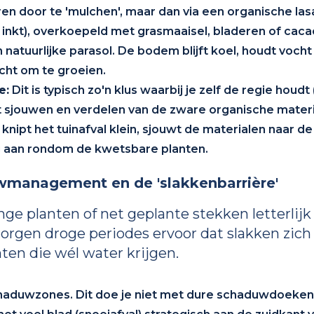
en door te 'mulchen', maar dan via een organische l
r inkt), overkoepeld met grasmaaisel, bladeren of c
 natuurlijke parasol. De bodem blijft koel, houdt vocht
icht om te groeien.
e:
Dit is typisch zo'n klus waarbij je zelf de regie hou
t sjouwen en verdelen van de zware organische materia
knipt het tuinafval klein, sjouwt de materialen naar de
g aan rondom de kwetsbare planten.
uwmanagement en de 'slakkenbarrière'
onge planten of net geplante stekken letterlij
orgen droge periodes ervoor dat slakken zich
ten die wél water krijgen.
schaduwzones. Dit doe je niet met dure schaduwdoeke