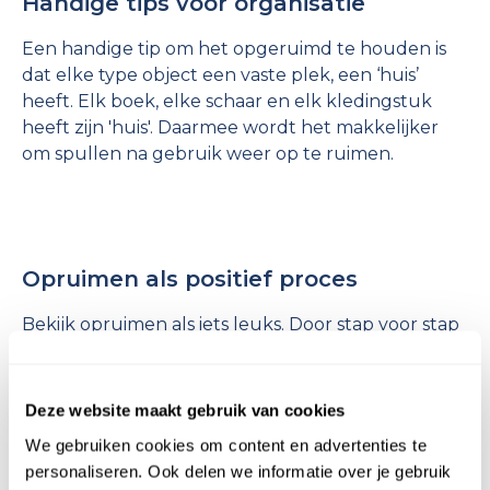
Handige tips voor organisatie
Een handige tip om het opgeruimd te houden is
dat elke type object een vaste plek, een ‘huis’
heeft. Elk boek, elke schaar en elk kledingstuk
heeft zijn 'huis'. Daarmee wordt het makkelijker
om spullen na gebruik weer op te ruimen.
Opruimen als positief proces
Bekijk opruimen als iets leuks. Door stap voor stap
te werk te gaan en steeds de vraag te stellen of je
er blij van wordt, wordt opruimen minder een last
en misschien zelfs een verfrissend ritueel dat zorgt
Deze website maakt gebruik van cookies
voor rust en ruimte, zowel in je huis als in je hoofd.
We gebruiken cookies om content en advertenties te
personaliseren. Ook delen we informatie over je gebruik