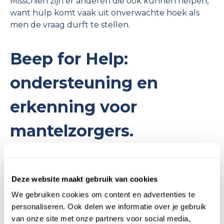
Misschien zijn er anderen die ook kunnen helpen,
want hulp komt vaak uit onverwachte hoek als
men de vraag durft te stellen.
Beep for Help:
ondersteuning en
erkenning voor
mantelzorgers.
Beep for Help begrijpt de omvang en intensiteit
van mantelzorg. Daarom helpen we door
Deze website maakt gebruik van cookies
praktische, dagelijkse taken over te nemen. Of het
nu gaat om boodschappen, schoonmaken of
We gebruiken cookies om content en advertenties te
begeleiding naar afspraken, wij zorgen ervoor dat
personaliseren. Ook delen we informatie over je gebruik
mantelzorgers wat rust en ruimte krijgen. Het is
van onze site met onze partners voor social media,