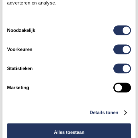
adverteren en analyse.
Toestemmingsselectie
Noodzakelijk
Zet jouw to-do-lijst
Voorkeuren
op: gedaan
Statistieken
Je hoeft het niet allemaal zelf te doen.
Bespaar tijd, verminder stress en houd
energie over voor wat écht belangrijk is.
Vind
Marketing
de juiste hulp voor elke klus.
Details tonen
Alles toestaan