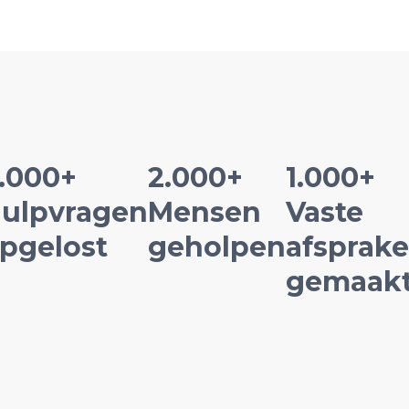
.000+
2.000+
1.000+
ulpvragen
Mensen
Vaste
pgelost
geholpen
afsprak
gemaak