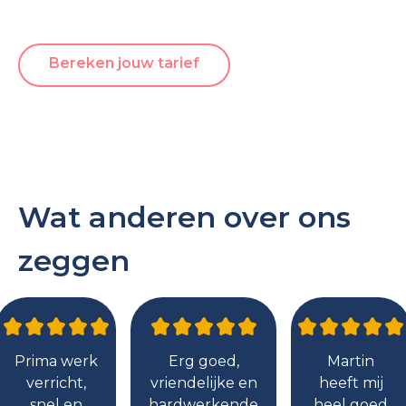
Bereken jouw tarief
Wat anderen over ons
zeggen
Prima werk
Erg goed,
Martin
verricht,
vriendelijke en
heeft mij
snel en
hardwerkende
heel goed