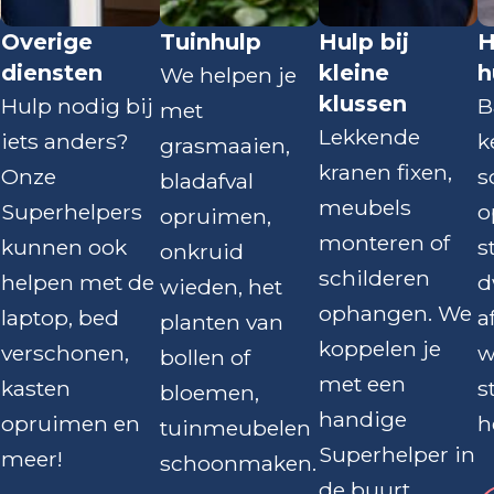
Overige
Tuinhulp
Hulp bij
H
diensten
kleine
h
We helpen je
klussen
Hulp nodig bij
B
met
Lekkende
iets anders?
k
grasmaaien,
kranen fixen,
Onze
s
bladafval
meubels
Superhelpers
o
opruimen,
monteren of
kunnen ook
s
onkruid
schilderen
helpen met de
d
wieden, het
ophangen. We
laptop, bed
a
planten van
koppelen je
verschonen,
w
bollen of
met een
kasten
s
bloemen,
handige
opruimen en
h
tuinmeubelen
Superhelper in
meer!
schoonmaken.
de buurt.