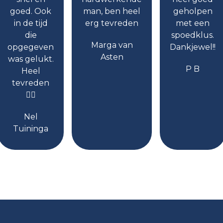
goed. Ook
man, ben heel
geholpen
in de tijd
erg tevreden
met een
die
spoedklus.
Marga van
opgegeven
Dankjewel!!
Asten
was gelukt.
P B
Heel
tevreden
👍🏻
Nel
Tuininga