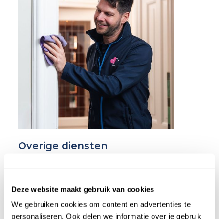
Overige diensten
Hulp nodig bij iets anders? Onze
Superhelpers kunnen ook helpen met de
laptop, bed verschonen, kasten opruimen en
Deze website maakt gebruik van cookies
meer!
We gebruiken cookies om content en advertenties te
personaliseren. Ook delen we informatie over je gebruik