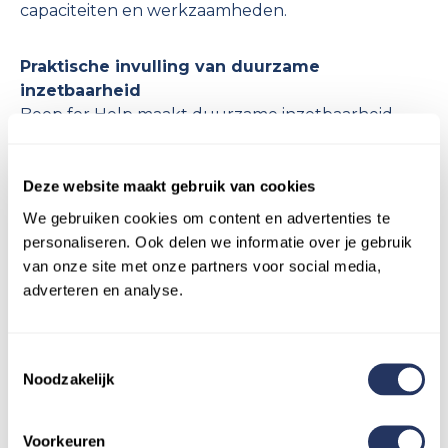
capaciteiten en werkzaamheden.
Praktische invulling van duurzame
inzetbaarheid
Beep for Help maakt duurzame inzetbaarheid
praktisch en bereikbaar. Door diensten aan te
bieden zoals huishoudelijke hulp en
mantelzorgondersteuning, ontzorgen bedrijven
Deze website maakt gebruik van cookies
hun medewerkers direct. Het resultaat? Minder
We gebruiken cookies om content en advertenties te
stress en een betere werk-privébalans voor
personaliseren. Ook delen we informatie over je gebruik
werknemers, wat uiteindelijk leidt tot hogere
van onze site met onze partners voor social media,
tevredenheid en productiviteit.
adverteren en analyse.
Voor werkgevers is het een makkelijke manier om
Toestemmingsselectie
impact te maken. Of het nu gaat om jonge ouders,
Noodzakelijk
mantelzorgers of medewerkers die herstellen van
ziekte, Beep for Help biedt een oplossing die een
groot verschil maakt.
Voorkeuren