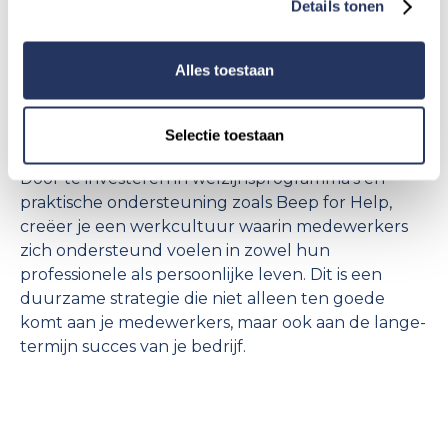
implementeren, investeer je niet alleen in het
Details tonen
welzijn van je team, maar verhoog je ook de
algehele effectiviteit van je organisatie. Een
Alles toestaan
gezonde en gelukkige werkomgeving leidt tot
lagere ziekteverzuimkosten, een hogere
productiviteit en meer tevreden medewerkers.
Selectie toestaan
Door te investeren in welzijnsprogramma’s en
praktische ondersteuning zoals Beep for Help,
creëer je een werkcultuur waarin medewerkers
zich ondersteund voelen in zowel hun
professionele als persoonlijke leven. Dit is een
duurzame strategie die niet alleen ten goede
komt aan je medewerkers, maar ook aan de lange-
termijn succes van je bedrijf.