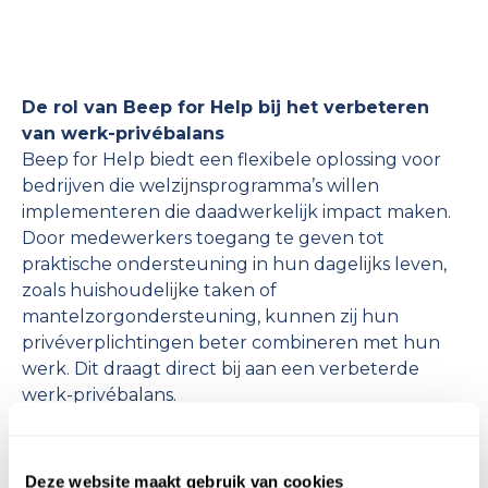
De rol van Beep for Help bij het verbeteren
van werk-privébalans
Beep for Help biedt een flexibele oplossing voor
bedrijven die welzijnsprogramma’s willen
implementeren die daadwerkelijk impact maken.
Door medewerkers toegang te geven tot
praktische ondersteuning in hun dagelijks leven,
zoals huishoudelijke taken of
mantelzorgondersteuning, kunnen zij hun
privéverplichtingen beter combineren met hun
werk. Dit draagt direct bij aan een verbeterde
werk-privébalans.
Door samen te werken met Beep for Help kunnen
bedrijven de druk van medewerkers verlichten,
Deze website maakt gebruik van cookies