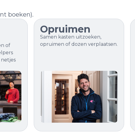
unt boeken).
Opruimen
Samen kasten uitzoeken,
opruimen of dozen verplaatsen.
n of
elpers
 netjes