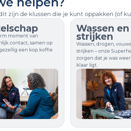
e helpen?
dit zijn de klussen die je kunt oppakken (of k
elschap
Wassen en
strijken
arm moment van
lijk contact, samen op
Wassen, drogen, vouwe
gezellig een kop koffie
strijken – onze Superh
zorgen dat je was weer
klaar ligt.