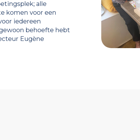
tingsplek; alle
te komen voor een
 voor iedereen
of gewoon behoefte hebt
irecteur Eugène