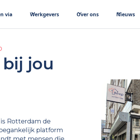
n via
Werkgevers
Over ons
Nieuws
D
bij jou
 is Rotterdam de
toegankelijk platform
bindt met mensen die