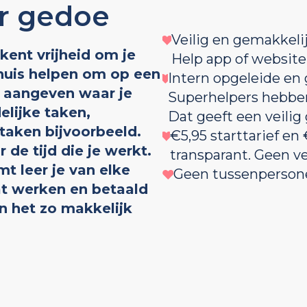
er gedoe
Veilig en gemakkeli
kent vrijheid om je
Help app of website
thuis helpen om op een
Intern opgeleide en
f aangeven waar je
Superhelpers hebbe
elijke taken,
Dat geeft een veilig 
taken bijvoorbeeld.
€5,95 starttarief en
 de tijd die je werkt.
transparant. Geen v
t leer je van elke
Geen tussenpersonen
at werken en betaald
n het zo makkelijk