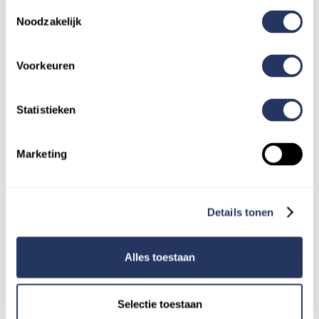
Toestemmingsselectie
Noodzakelijk
Voorkeuren
Statistieken
Marketing
Details tonen
Paul was strafrecht advocaat en nu
Superhelper. Hij maakt nu contact met een
stofzuiger in de hand.
Alles toestaan
Schoonmaken en opruimen
Selectie toestaan
Rotterdam