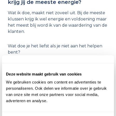
krijg jij de meeste energie?
Wat ik doe, maakt niet zoveel uit. Bij de meeste
klussen krijg ik wel energie en voldoening maar
het meest blij word ik van de waardering van de
klanten.
Wat doe je het liefst als je niet aan het helpen
bent?
Als ik niet werk of help dan maak ik de dagen
vol met klusjes in huis of ik ben bzig als actieve
Deze website maakt gebruik van cookies
boweoner in ons appartementencomplex. Maar
We gebruiken cookies om content en advertenties te
ik heb ook hobby's zoals dj'en en mijn eigen
personaliseren. Ook delen we informatie over je gebruik
drive-in-show. En zo af en toe wat lezen.
van onze site met onze partners voor social media,
adverteren en analyse.
Klusjes in huis
Rotterdam