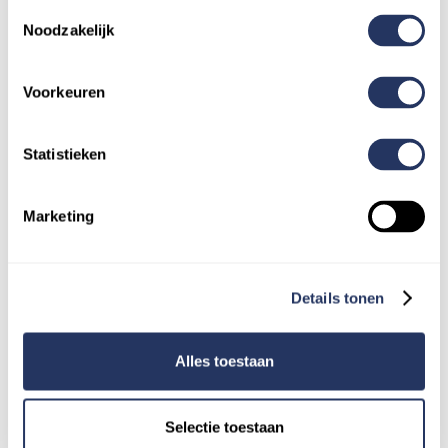
Toestemmingsselectie
Noodzakelijk
Voorkeuren
Statistieken
Marketing
Details tonen
Paul was strafrecht advocaat en nu
Superhelper. Hij maakt nu contact met een
stofzuiger in de hand.
Alles toestaan
Schoonmaken en opruimen
Selectie toestaan
Rotterdam