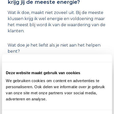
krijg jij de meeste energie?
Wat ik doe, maakt niet zoveel uit. Bij de meeste
klussen krijg ik wel energie en voldoening maar
het meest blij word ik van de waardering van de
klanten.
Wat doe je het liefst als je niet aan het helpen
bent?
Als ik niet werk of help dan maak ik de dagen
vol met klusjes in huis of ik ben bzig als actieve
Deze website maakt gebruik van cookies
boweoner in ons appartementencomplex. Maar
We gebruiken cookies om content en advertenties te
ik heb ook hobby's zoals dj'en en mijn eigen
personaliseren. Ook delen we informatie over je gebruik
drive-in-show. En zo af en toe wat lezen.
van onze site met onze partners voor social media,
adverteren en analyse.
Klusjes in huis
Rotterdam