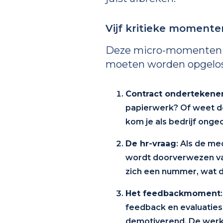
Vijf kritieke moment
Deze micro-momenten b
moeten worden opgelos
Contract ondertekene
papierwerk? Of weet de
kom je als bedrijf onge
De hr-vraag
: Als de m
wordt doorverwezen van
zich een nummer, wat de
Het feedbackmoment
feedback en evaluaties 
demotiverend. De werkn