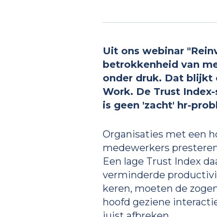
Uit ons webinar "Rein
betrokkenheid van med
onder druk. Dat blijk
Work. De Trust Index-s
is geen 'zacht' hr-pro
Organisaties met een 
medewerkers presteren 
Een lage Trust Index da
verminderde productivite
keren, moeten de zogen
hoofd geziene interact
juist afbreken.