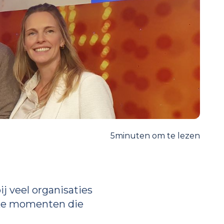
5
minuten om te lezen
j veel organisaties
itieke momenten die