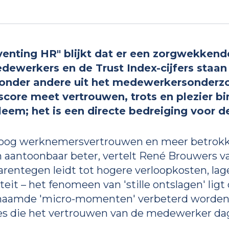
venting HR" blijkt dat er een zorgwekkend
ewerkers en de Trust Index-cijfers staan b
t onder andere uit het medewerkersonderz
core meet vertrouwen, trots en plezier bi
bleem; het is een directe bedreiging voor de
hoog werknemersvertrouwen en meer betrokk
aantoonbaar beter, vertelt René Brouwers va
arentegen leidt tot hogere verloopkosten, la
it – het fenomeen van 'stille ontslagen' ligt o
aamde 'micro-momenten' verbeterd worden. 
ies die het vertrouwen van de medewerker da