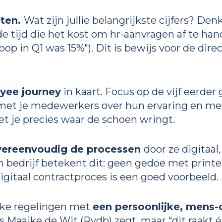
sten.
Wat zijn jullie belangrijkste cijfers? Den
e tijd die het kost om hr-aanvragen af te han
op in Q1 was 15%"). Dit is bewijs voor de dire
yee journey
in kaart. Focus op de vijf eerd
t met je medewerkers over hun ervaring en m
t je precies waar de schoen wringt.
vereenvoudig de processen
door ze digitaal,
in bedrijf betekent dit: geen gedoe met print
digitaal contractproces is een goed voorbeeld.
eke regelingen met
een persoonlijke, mens-
ls Maaike de Wit (Rvdb) zegt, maar “dit raakt é