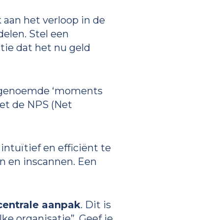
k aan het verloop in de
delen. Stel een
ctie dat het nu geld
er genoemde ‘moments
eet de NPS (Net
 intuïtief en efficiënt te
en en inscannen. Een
centrale aanpak
. Dit is
lke organisatie”. Geef je