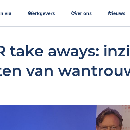
n via
Werkgevers
Over ons
Nieuws
 take aways: inzi
ten van wantrouw