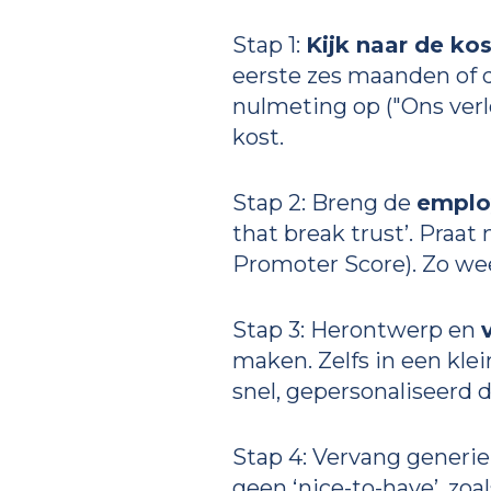
Stap 1:
Kijk naar de ko
eerste zes maanden of d
nulmeting op ("Ons verlo
kost.
Stap 2: Breng de
emplo
that break trust’. Praa
Promoter Score). Zo wee
Stap 3: Herontwerp en
maken. Zelfs in een kle
snel, gepersonaliseerd 
Stap 4: Vervang generi
geen ‘nice-to-have’, zoa