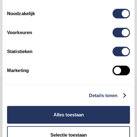
Toestemmingsselectie
Noodzakelijk
Boek nu hier
Voorkeuren
Statistieken
Marketing
Details tonen
FAQ
Veelgestelde vragen
Alles toestaan
over mantelzorg
Selectie toestaan