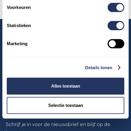
Voorkeuren
Statistieken
Marketing
OVER ONS
Pers
Details tonen
Blog
Evenementen
Actievoorwaarden kortingsacties
Alles toestaan
Kwaliteitseisen Superhelpers
Veelgestelde vragen Superhelpers
Selectie toestaan
NIEUWSBRIEF
Schrijf je in voor de nieuwsbrief en blijf op de