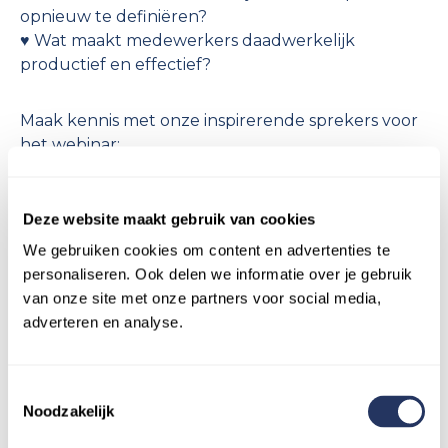
opnieuw te definiëren?
♥️ Wat maakt medewerkers daadwerkelijk
productief en effectief?
Maak kennis met onze inspirerende sprekers voor
het webinar:
Margreth van Kuijl
- Host en HR Manager bij
Beep for Help
René Brouwers
- Algemeen Directeur bij Great
Deze website maakt gebruik van cookies
Place To Work Nederland.
We gebruiken cookies om content en advertenties te
Maaike de Wit
- Co-CEO & Co-Owner van Rvdb
personaliseren. Ook delen we informatie over je gebruik
van onze site met onze partners voor social media,
adverteren en analyse.
Meld mij aan
Toestemmingsselectie
Noodzakelijk