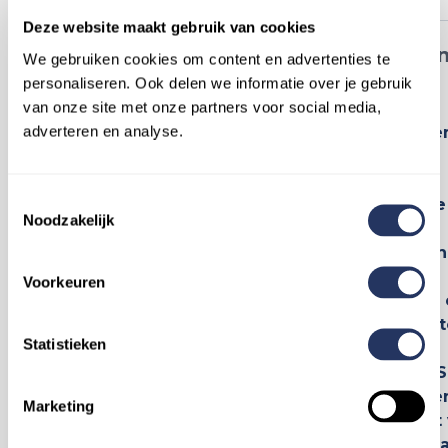
Deze website maakt gebruik van cookies
Mantelzorgmon
We gebruiken cookies om content en advertenties te
Q2 2024
personaliseren. Ook delen we informatie over je gebruik
van onze site met onze partners voor social media,
Naarmate de
adverteren en analyse.
vergrijzing toenee
ontstaan er
verschillende
Toestemmingsselectie
uitdagingen: lange
Noodzakelijk
wachttijden voor
zorgvoorzieningen
meer druk op
Voorkeuren
mantelzorgers, en
groeiende behoeft
Statistieken
aan geschikte
woningen. Het CBS
voorspelt dat tege
Marketing
2035 bijna de helft
de bevolking 65 jaa