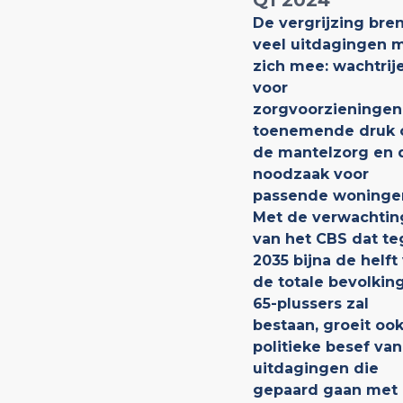
Q1 2024
De vergrijzing bre
veel uitdagingen 
zich mee: wachtrij
voor
zorgvoorzieningen
toenemende druk 
de mantelzorg en 
noodzaak voor
passende woninge
Met de verwachtin
van het CBS dat t
2035 bijna de helft
de totale bevolking
65-plussers zal
bestaan, groeit ook
politieke besef va
uitdagingen die
gepaard gaan met