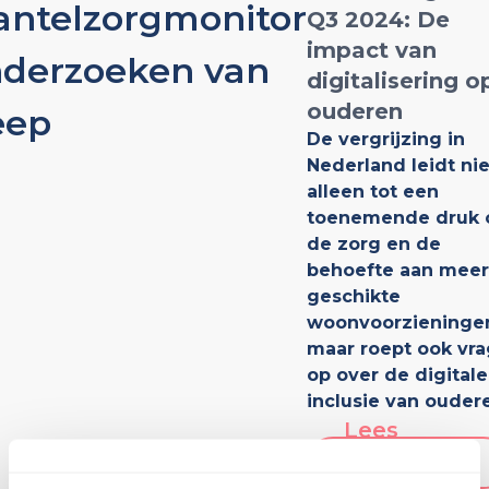
ntelzorgmonitor
Q3 2024: De
impact van
derzoeken van
digitalisering o
ouderen
eep
De vergrijzing in
Nederland leidt nie
alleen tot een
toenemende druk 
de zorg en de
behoefte aan meer
geschikte
woonvoorzieninge
maar roept ook vr
op over de digitale
inclusie van ouder
Lees
verder