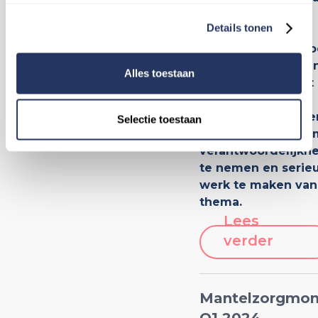
ouder zal zijn,
Details tonen
waardoor ook het
politieke besef gro
van de uitdagingen
Alles toestaan
gepaard gaan met
ouder worden. Dit
benadrukt de urge
Selectie toestaan
voor het kabinet o
verantwoordelijkh
te nemen en serie
werk te maken van
thema.
Lees
verder
Mantelzorgmon