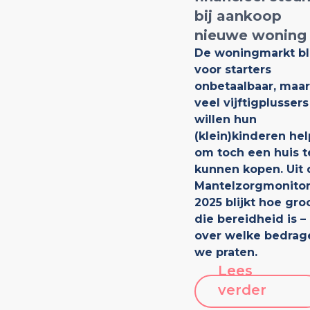
bij aankoop
nieuwe woning
De woningmarkt bli
voor starters
onbetaalbaar, maar
veel vijftigplussers
willen hun
(klein)kinderen he
om toch een huis t
kunnen kopen. Uit 
Mantelzorgmonito
2025 blijkt hoe gro
die bereidheid is –
over welke bedrag
we praten.
Lees
verder