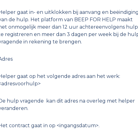
Helper gaat in- en uitklokken bij aanvang en beëindigin
van de hulp. Het platform van BEEP FOR HELP maakt
het onmogelijk meer dan 12 uur achtereenvolgens hulp
te registreren en meer dan 3 dagen per week bij de hul
vragende in rekening te brengen.
Adres
Helper gaat op het volgende adres aan het werk:
<adresvoorhulp>
De hulp vragende kan dit adres na overleg met helper
veranderen.
Het contract gaat in op <ingangsdatum>.