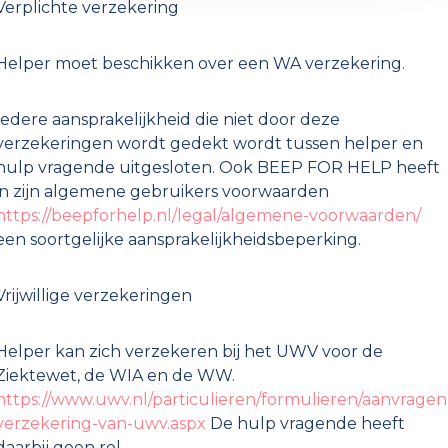
Verplichte verzekering
Helper moet beschikken over een WA verzekering.
Iedere aansprakelijkheid die niet door deze
verzekeringen wordt gedekt wordt tussen helper en
hulp vragende uitgesloten. Ook BEEP FOR HELP heeft
in zijn algemene gebruikers voorwaarden
https://beepforhelp.nl/legal/algemene-voorwaarden/
een soortgelijke aansprakelijkheidsbeperking.
Vrijwillige verzekeringen
Helper kan zich verzekeren bij het UWV voor de
Ziektewet, de WIA en de WW.
https://www.uwv.nl/particulieren/formulieren/aanvragen
verzekering-van-uwv.aspx
De hulp vragende heeft
daarbij geen rol.