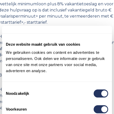
wettelijk minimumloon plus 8% vakantietoeslag en voor
deze hulpvraag op is dat inclusief vakantiegeld bruto €
<salarisperminuut> per minuut, te vermeerderen met €
<starttarief>,- starttarief.
Het platform van BEEP FOR HELP schrijft elektronisch
en automatisch na het uitklokken de gewerkte minute
Deze website maakt gebruik van cookies
af met gebruikmaking van de creditcard gegevens van
We gebruiken cookies om content en advertenties te
de hulp vragende en maakt een gespecificeerde
personaliseren. Ook delen we informatie over je gebruik
kwitantie voor hulp vragende en helper toegankelijk.
van onze site met onze partners voor social media,
adverteren en analyse.
Belastingen
Toestemmingsselectie
Helper is zelf verantwoordelijk voor opgave van zijn
Noodzakelijk
inkomsten op bij de Belastingdienst. De hulp vragende
en BEEP FOR HELP dragen geen loonbelasting en/of
sociale premies voor helper af.
Voorkeuren