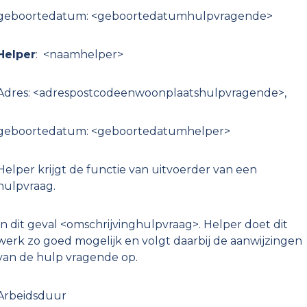
geboortedatum: <geboortedatumhulpvragende>
Helper
: <naamhelper>
Adres: <adrespostcodeenwoonplaatshulpvragende>,
geboortedatum: <geboortedatumhelper>
Helper krijgt de functie van uitvoerder van een
hulpvraag.
In dit geval <omschrijvinghulpvraag>. Helper doet dit
werk zo goed mogelijk en volgt daarbij de aanwijzingen
van de hulp vragende op.
Arbeidsduur