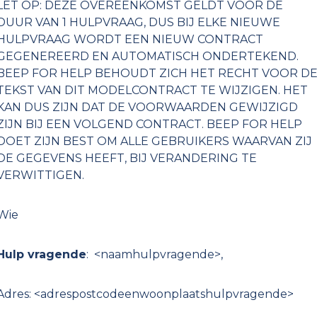
LET OP: DEZE OVEREENKOMST GELDT VOOR DE
DUUR VAN 1 HULPVRAAG, DUS BIJ ELKE NIEUWE
HULPVRAAG WORDT EEN NIEUW CONTRACT
GEGENEREERD EN AUTOMATISCH ONDERTEKEND.
BEEP FOR HELP BEHOUDT ZICH HET RECHT VOOR D
TEKST VAN DIT MODELCONTRACT TE WIJZIGEN. HET
KAN DUS ZIJN DAT DE VOORWAARDEN GEWIJZIGD
ZIJN BIJ EEN VOLGEND CONTRACT. BEEP FOR HELP
DOET ZIJN BEST OM ALLE GEBRUIKERS WAARVAN ZIJ
DE GEGEVENS HEEFT, BIJ VERANDERING TE
VERWITTIGEN.
Wie
Hulp vragende
: <naamhulpvragende>,
Adres: <adrespostcodeenwoonplaatshulpvragende>