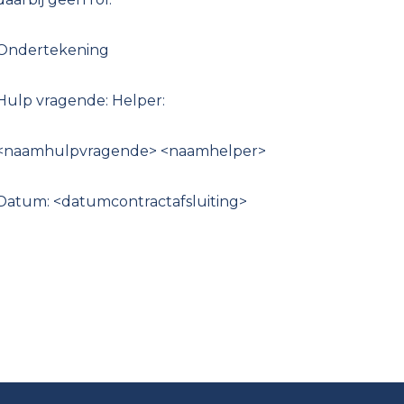
Ondertekening
Hulp vragende: Helper:
<naamhulpvragende> <naamhelper>
Datum: <datumcontractafsluiting>